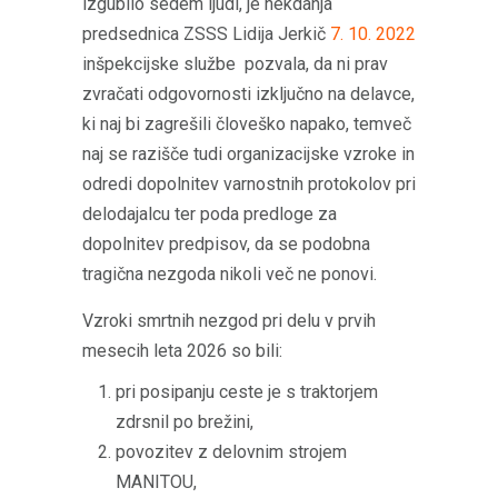
izgubilo sedem ljudi, je nekdanja
predsednica ZSSS Lidija Jerkič
7. 10. 2022
inšpekcijske službe pozvala, da ni prav
zvračati odgovornosti izključno na delavce,
ki naj bi zagrešili človeško napako, temveč
naj se razišče tudi organizacijske vzroke in
odredi dopolnitev varnostnih protokolov pri
delodajalcu ter poda predloge za
dopolnitev predpisov, da se podobna
tragična nezgoda nikoli več ne ponovi.
Vzroki smrtnih nezgod pri delu v prvih
mesecih leta 2026 so bili:
pri posipanju ceste je s traktorjem
zdrsnil po brežini,
povozitev z delovnim strojem
MANITOU,