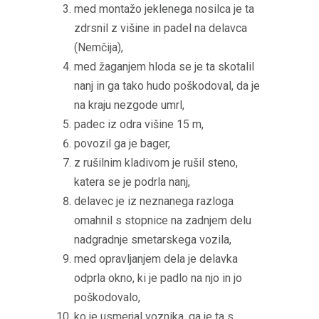
med montažo jeklenega nosilca je ta
zdrsnil z višine in padel na delavca
(Nemčija),
med žaganjem hloda se je ta skotalil
nanj in ga tako hudo poškodoval, da je
na kraju nezgode umrl,
padec iz odra višine 15 m,
povozil ga je bager,
z rušilnim kladivom je rušil steno,
katera se je podrla nanj,
delavec je iz neznanega razloga
omahnil s stopnice na zadnjem delu
nadgradnje smetarskega vozila,
med opravljanjem dela je delavka
odprla okno, ki je padlo na njo in jo
poškodovalo,
ko je usmerjal voznika, ga je ta s