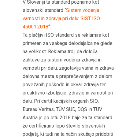
V Sloveniji ta standard poznamo kot
slovenski standard “
Sistem vodenja
varnosti in zdravja pri delu: SIST ISO
45001:2018
“.
Ta plačljivi ISO standard se reklamira kot
primeren za vsakega delodajalca ne glede
na velikost. Reklama trdi, da določa
zahteve za sistem vodenja zdravja in
varnosti pri delu, zagotavlja varna in zdrava
delovna mesta s preprečevanjem z delom
povezanih poškodb in okvar zdravja ter
proaktivno izboljšuje zdravje in varnost pri
delu. Pri certifikacijskih organih SIQ,
Bureau Veritas, TÜV SÜD, DQS in TÜV
Austria je po letu 2018 baje za ta standard
že certificirano lepo število slovenskih
podjetij, ki tudi na ta način skušajo pridobiti