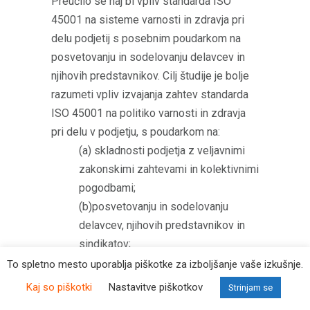
Preučilo se naj bi vpliv standarda ISO
45001 na sisteme varnosti in zdravja pri
delu podjetij s posebnim poudarkom na
posvetovanju in sodelovanju delavcev in
njihovih predstavnikov. Cilj študije je bolje
razumeti vpliv izvajanja zahtev standarda
ISO 45001 na politiko varnosti in zdravja
pri delu v podjetju, s poudarkom na:
(a) skladnosti podjetja z veljavnimi
zakonskimi zahtevami in kolektivnimi
pogodbami;
(b)posvetovanju in sodelovanju
delavcev, njihovih predstavnikov in
sindikatov;
(c)pogostosti in kakovosti dejavnosti
To spletno mesto uporablja piškotke za izboljšanje vaše izkušnje.
spremljanja in nadzora.
Kaj so piškotki
Nastavitve piškotkov
Strinjam se
V Sloveniji se je moral delodajalec o