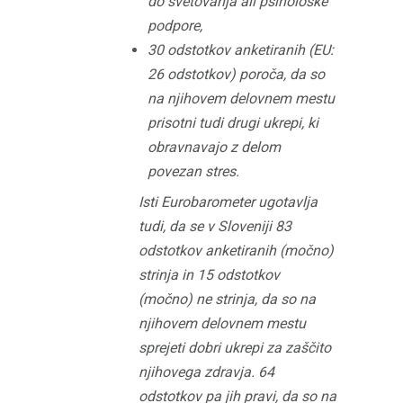
do svetovanja ali psihološke
podpore,
30 odstotkov anketiranih (EU:
26 odstotkov) poroča, da so
na njihovem delovnem mestu
prisotni tudi drugi ukrepi, ki
obravnavajo z delom
povezan stres.
Isti Eurobarometer ugotavlja
tudi, da se v Sloveniji 83
odstotkov anketiranih (močno)
strinja in 15 odstotkov
(močno) ne strinja, da so na
njihovem delovnem mestu
sprejeti dobri ukrepi za zaščito
njihovega zdravja. 64
odstotkov pa jih pravi, da so na