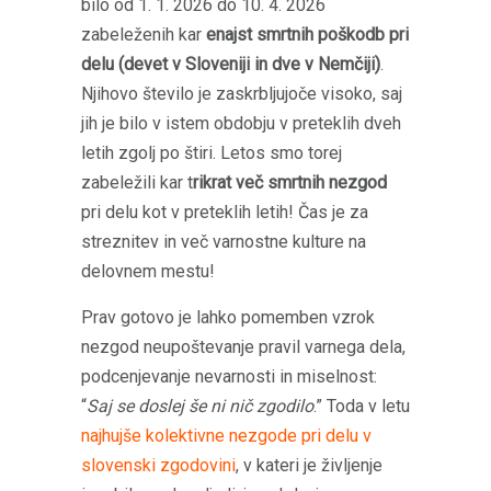
bilo od 1. 1. 2026 do 10. 4. 2026
zabeleženih kar
enajst smrtnih poškodb pri
delu (devet v Sloveniji in dve v Nemčiji)
.
Njihovo število je zaskrbljujoče visoko, saj
jih je bilo v istem obdobju v preteklih dveh
letih zgolj po štiri. Letos smo torej
zabeležili kar t
rikrat več smrtnih nezgod
pri delu kot v preteklih letih! Čas je za
streznitev in več varnostne kulture na
delovnem mestu!
Prav gotovo je lahko pomemben vzrok
nezgod neupoštevanje pravil varnega dela,
podcenjevanje nevarnosti in miselnost:
“
Saj se doslej še ni nič zgodilo
.” Toda v letu
najhujše kolektivne nezgode pri delu v
slovenski zgodovini
, v kateri je življenje