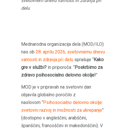
svetovnem dnevu varnosti in zdravja pri
delu
Mednarodna organizacija dela (MOD/ILO)
nas ob
28. aprilu 2026, svetovnemu dnevu
varnosti in zdravja pri delu
sprašuje “
Kako
gre v službi?
in priporoča: “
Poskrbimo za
zdravo psihosocialno delovno okolje!
”
MOD je v pripravah na svetovni dan
objavila globalno poročilo z
naslovom “
Psihosocialno delovno okolje:
svetovni razvoj in možnosti za ukrepanje
”
(dostopno v angleščini, arabščini,
španščini, francoščini in makedonščini). V