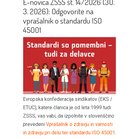
E-novica ZSSS št. 14/2026 (30.
3. 2026): Odgovorite na
vprašalnik o standardu ISO
45001
Evropska konfederacija sindikatov (EKS /
ETUC), katere članica je od leta 1999 tudi
ZSSS, vas vabi, da izpolnite v slovenščino
prevedeni
Vprašalnik o zdravju in varnosti
in zdravju pri delu ter standardu ISO 45001
.