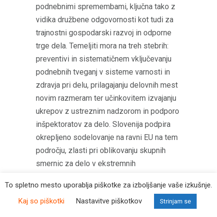
podnebnimi spremembami, ključna tako z
vidika družbene odgovornosti kot tudi za
trajnostni gospodarski razvoj in odporne
trge dela. Temeljiti mora na treh stebrih:
preventivi in sistematičnem vključevanju
podnebnih tveganj v sisteme varnosti in
zdravja pri delu, prilagajanju delovnih mest
novim razmeram ter učinkovitem izvajanju
ukrepov z ustreznim nadzorom in podporo
inšpektoratov za delo. Slovenija podpira
okrepljeno sodelovanje na ravni EU na tem
področju, zlasti pri oblikovanju skupnih
smernic za delo v ekstremnih
temperaturah, razvoju enotnih metod za
To spletno mesto uporablja piškotke za izboljšanje vaše izkušnje.
ocenjevanje podnebnih tveganj ter
Kaj so piškotki
Nastavitve piškotkov
Strinjam se
izmenjavi znanja, dobrih praks in podatkov.
Naložbe v zaščito delavcev hkrati krepijo