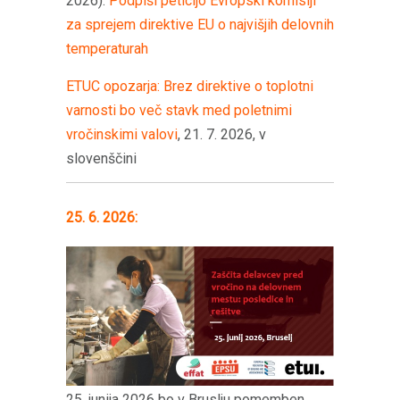
2026):
Podpiši peticijo Evropski komisiji
za sprejem direktive EU o najvišjih delovnih
temperaturah
ETUC opozarja: Brez direktive o toplotni
varnosti bo več stavk med poletnimi
vročinskimi valovi
, 21. 7. 2026, v
slovenščini
25. 6. 2026:
25. junija 2026 bo v Bruslju pomemben