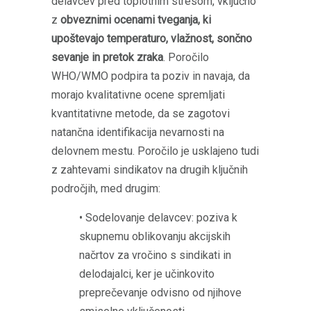
delavcev pred toplotnim stresom, vključno
z
obveznimi ocenami tveganja, ki
upoštevajo
temperaturo, vlažnost, sončno
sevanje in pretok zraka
. Poročilo
WHO/WMO podpira ta poziv in navaja, da
morajo kvalitativne ocene spremljati
kvantitativne metode, da se zagotovi
natančna identifikacija nevarnosti na
delovnem mestu. Poročilo je usklajeno tudi
z zahtevami sindikatov na drugih ključnih
področjih, med drugim:
• Sodelovanje delavcev: poziva k
skupnemu oblikovanju akcijskih
načrtov za vročino s sindikati in
delodajalci, ker je učinkovito
preprečevanje odvisno od njihove