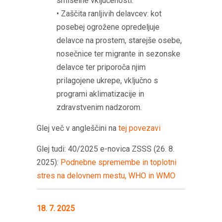
smiselne vključenosti.
• Zaščita ranljivih delavcev: kot
posebej ogrožene opredeljuje
delavce na prostem, starejše osebe,
nosečnice ter migrante in sezonske
delavce ter priporoča njim
prilagojene ukrepe, vključno s
programi aklimatizacije in
zdravstvenim nadzorom.
Glej več v angleščini na
tej povezavi
Glej tudi: 40/2025 e-novica ZSSS (26. 8.
2025):
Podnebne spremembe in toplotni
stres na delovnem mestu, WHO in WMO
18. 7. 2025