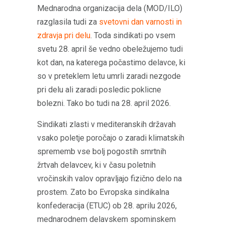
Mednarodna organizacija dela (MOD/ILO)
razglasila tudi za
svetovni dan varnosti in
zdravja pri delu
. Toda sindikati po vsem
svetu 28. april še vedno obeležujemo tudi
kot dan, na katerega počastimo delavce, ki
so v preteklem letu umrli zaradi nezgode
pri delu ali zaradi posledic poklicne
bolezni. Tako bo tudi na 28. april 2026.
Sindikati zlasti v mediteranskih državah
vsako poletje poročajo o zaradi klimatskih
sprememb vse bolj pogostih smrtnih
žrtvah delavcev, ki v času poletnih
vročinskih valov opravljajo fizično delo na
prostem. Zato bo Evropska sindikalna
konfederacija (ETUC) ob 28. aprilu 2026,
mednarodnem delavskem spominskem