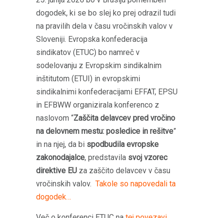
dogodek, ki se bo slej ko prej odrazil tudi
na pravilih dela v času vročinskih valov v
Sloveniji. Evropska konfederacija
sindikatov (ETUC) bo namreč v
sodelovanju z Evropskim sindikalnim
inštitutom (ETUI) in evropskimi
sindikalnimi konfederacijami EFFAT, EPSU
in EFBWW organizirala konferenco z
naslovom “
Zaščita delavcev pred vročino
na delovnem mestu: posledice in rešitve
”
in na njej, da bi
spodbudila evropske
zakonodajalce
, predstavila
svoj vzorec
direktive EU
za zaščito delavcev v času
vročinskih valov.
Takole so napovedali ta
dogodek…
Več o konferenci ETUC na
tej povezavi