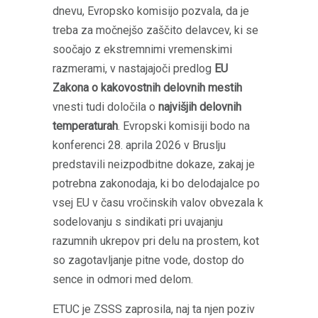
dnevu, Evropsko komisijo pozvala, da je
treba za močnejšo zaščito delavcev, ki se
soočajo z ekstremnimi vremenskimi
razmerami, v nastajajoči predlog
EU
Zakona o kakovostnih delovnih mestih
vnesti tudi določila o
najvišjih delovnih
temperaturah
. Evropski komisiji bodo na
konferenci 28. aprila 2026 v Bruslju
predstavili neizpodbitne dokaze, zakaj je
potrebna zakonodaja, ki bo delodajalce po
vsej EU v času vročinskih valov obvezala k
sodelovanju s sindikati pri uvajanju
razumnih ukrepov pri delu na prostem, kot
so zagotavljanje pitne vode, dostop do
sence in odmori med delom.
ETUC je ZSSS zaprosila, naj ta njen poziv