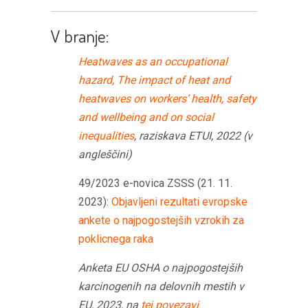
V branje:
Heatwaves as an occupational
hazard, The impact of heat and
heatwaves on workers’ health, safety
and wellbeing and on social
inequalities
, raziskava ETUI, 2022 (v
angleščini)
49/2023 e-novica ZSSS (21. 11.
2023):
Objavljeni rezultati evropske
ankete o najpogostejših vzrokih za
poklicnega raka
Anketa EU OSHA o najpogostejših
karcinogenih na delovnih mestih v
EU, 2023, na
tej povezavi