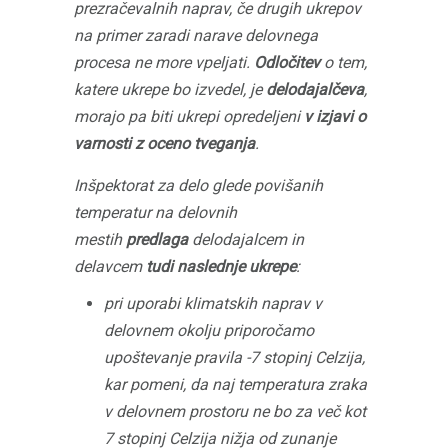
prezračevalnih naprav, če drugih ukrepov
na primer zaradi narave delovnega
procesa ne more vpeljati.
Odločitev
o tem,
katere ukrepe bo izvedel, je
delodajalčeva
,
morajo pa biti ukrepi opredeljeni
v izjavi o
varnosti z oceno tveganja
.
Inšpektorat za delo glede povišanih
temperatur na delovnih
mestih
predlaga
delodajalcem in
delavcem
tudi naslednje ukrepe
:
pri uporabi klimatskih naprav v
delovnem okolju priporočamo
upoštevanje pravila -7 stopinj Celzija,
kar pomeni, da naj temperatura zraka
v delovnem prostoru ne bo za več kot
7 stopinj Celzija nižja od zunanje