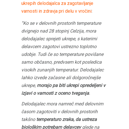
ukrepih delodajalca za zagotavljanje
varnosti in zdravja pri delu v vročini
:
“Ko se v delovnih prostorih temperature
dvignejo nad 28 stopinj Celzija, mora
delodajalec sprejeti ukrepe, s katerimi
delavcem zagotovi ustrezno toplotno
udobje. Tudi če so temperature povišane
samo občasno, predvsem kot posledica
visokih zunanjih temperatur. Delodajalec
lahko izvede začasne ali dolgoročnejše
ukrepe,
morajo pa biti ukrepi opredeljeni v
izjavi o varnosti z oceno tveganja
.
Delodajalec mora namreč med delovnim
časom zagotoviti v delovnih prostorih
takšno
temperaturo zraka, da ustreza
biološkim potrebam delavcev
glede na