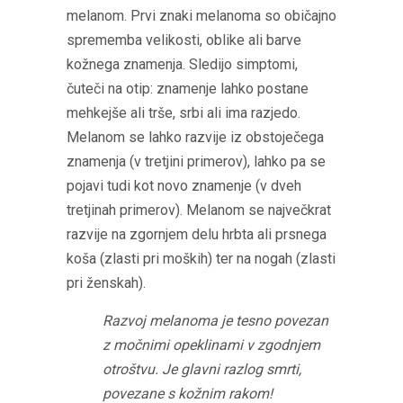
melanom. Prvi znaki melanoma so običajno
sprememba velikosti, oblike ali barve
kožnega znamenja. Sledijo simptomi,
čuteči na otip: znamenje lahko postane
mehkejše ali trše, srbi ali ima razjedo.
Melanom se lahko razvije iz obstoječega
znamenja (v tretjini primerov), lahko pa se
pojavi tudi kot novo znamenje (v dveh
tretjinah primerov). Melanom se največkrat
razvije na zgornjem delu hrbta ali prsnega
koša (zlasti pri moških) ter na nogah (zlasti
pri ženskah).
Razvoj melanoma je tesno povezan
z močnimi opeklinami v zgodnjem
otroštvu. Je glavni razlog smrti,
povezane s kožnim rakom!