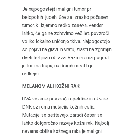
Je najpogostejši maligni tumor pri
belopoltih ljudeh. Gre za izrazito počasen
tumor, ki izjemno redko zaseva, vendar
lahko, če ga ne zdravimo več let, povzroči
veliko lokalno uničenje tkiva. Najpogosteje
se pojavi na glavi in vratu, zlasti na zgornjih
dveh tretjinah obraza. Razmeroma pogost
je tudi na trupu, na drugih mestih je
redkejši.
MELANOM ALI KOŽNI RAK:
UVA sevanje povzroča opekline in okvare
DNK oziroma mutacije kožnih celic.
Mutacije se seštevajo, zaradi česar se
lahko dolgoročno razvije kožni rak. Najbolj
nevarna oblika kožnega raka je maligni