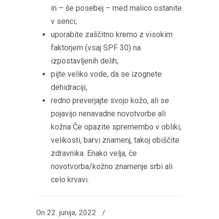
in – še posebej – med malico ostanite
v senci;
uporabite zaščitno kremo z visokim
faktorjem (vsaj SPF 30) na
izpostavljenih delih;
pijte veliko vode, da se izognete
dehidraciji;
redno preverjajte svojo kožo, ali se
pojavijo nenavadne novotvorbe ali
kožna Če opazite spremembo v obliki,
velikosti, barvi znamenj, takoj obiščite
zdravnika. Enako velja, če
novotvorba/kožno znamenje srbi ali
celo krvavi.
On 22. junija, 2022
/