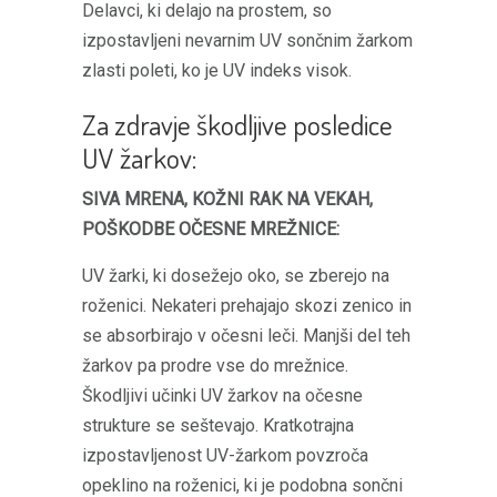
Delavci, ki delajo na prostem, so
izpostavljeni nevarnim UV sončnim žarkom
zlasti poleti, ko je UV indeks visok.
Za zdravje škodljive posledice
UV žarkov:
SIVA MRENA, KOŽNI RAK NA VEKAH,
POŠKODBE OČESNE MREŽNICE:
UV žarki, ki dosežejo oko, se zberejo na
roženici. Nekateri prehajajo skozi zenico in
se absorbirajo v očesni leči. Manjši del teh
žarkov pa prodre vse do mrežnice.
Škodljivi učinki UV žarkov na očesne
strukture se seštevajo. Kratkotrajna
izpostavljenost UV-žarkom povzroča
opeklino na roženici, ki je podobna sončni