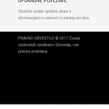
UPORABNE POVEZAVE
Obiščite ostale spletne strani z
informacijami o varnosti in zdravju pri delu.
PRAVNO OBVESTILO © 2017 Zveza
svobodnih sindikatov Slovenije, vse
pravice pridržane.