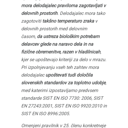
mora delodajalec praviloma zagotavljati v
delovnih prostorih
. Delodajalec mora tako
zagotoviti
takšno temperaturo zraka
v
delovnih prostorih med delovnim
časom,
da ustreza biološkim potrebam
delavcev glede na naravo dela in na
fizične obremenitve, razen v hladilnicah
,
kjer se upoštevajo kriteriji za delo v mrazu.
Pri izpolnjevanju vseh teh zahtev mora
delodajalec
upoštevati tudi določila
slovenskih standardov za toplotno udobje
,
med katerimi izpostavljamo predvsem
standarde SIST EN ISO 7730: 2006, SIST
EN 27243:2001, SIST EN ISO 9920:2010 in
SIST EN ISO 8996:2005.
Omenjeni pravilnik v 25. členu konkretneje