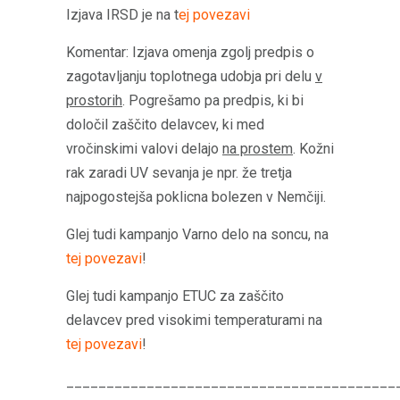
Izjava IRSD je na t
ej povezavi
Komentar: Izjava omenja zgolj predpis o
zagotavljanju toplotnega udobja pri delu
v
prostorih
. Pogrešamo pa predpis, ki bi
določil zaščito delavcev, ki med
vročinskimi valovi delajo
na prostem
. Kožni
rak zaradi UV sevanja je npr. že tretja
najpogostejša poklicna bolezen v Nemčiji.
Glej tudi kampanjo Varno delo na soncu, na
tej povezavi
!
Glej tudi kampanjo ETUC za zaščito
delavcev pred visokimi temperaturami na
tej povezavi
!
_________________________________________