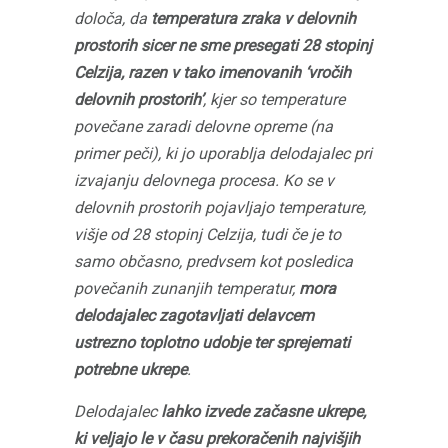
določa, da
temperatura zraka v delovnih
prostorih sicer ne sme presegati 28 stopinj
Celzija, razen v tako imenovanih ‘vročih
delovnih prostorih’
, kjer so temperature
povečane zaradi delovne opreme (na
primer peči), ki jo uporablja delodajalec pri
izvajanju delovnega procesa. Ko se v
delovnih prostorih pojavljajo temperature,
višje od 28 stopinj Celzija, tudi če je to
samo občasno, predvsem kot posledica
povečanih zunanjih temperatur,
mora
delodajalec zagotavljati delavcem
ustrezno toplotno udobje ter sprejemati
potrebne ukrepe
.
Delodajalec
lahko izvede začasne ukrepe,
ki veljajo le v času prekoračenih najvišjih