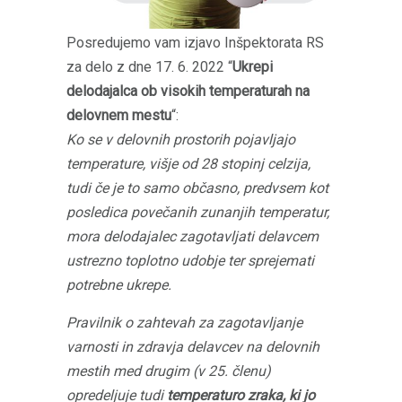
Posredujemo vam izjavo Inšpektorata RS
za delo z dne 17. 6. 2022 “
Ukrepi
delodajalca ob visokih temperaturah na
delovnem mestu
“:
Ko se v delovnih prostorih pojavljajo
temperature, višje od 28 stopinj celzija,
tudi če je to samo občasno, predvsem kot
posledica povečanih zunanjih temperatur,
mora delodajalec zagotavljati delavcem
ustrezno toplotno udobje ter sprejemati
potrebne ukrepe.
Pravilnik o zahtevah za zagotavljanje
varnosti in zdravja delavcev na delovnih
mestih med drugim (v 25. členu)
opredeljuje tudi
temperaturo zraka, ki jo