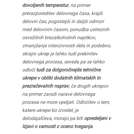
dovoljenih temperatur
, na primer
prerazporeditev delovnega časa, krajši
delovni čas, pogostejši in daljši odmori
med delovnim časom, ponudba ustreznih
osvežilnih brezalkoholnih napitkov,
zmanjšanje intenzivnosti dela in podobno,
skrajni ukrep je lahko tudi prekinitev
delovnega procesa, seveda pa se lahko
odloči
tudi za dolgoročnejše tehnične
ukrepe v obliki dodatnih klimatskih in
prezračevalnih naprav
, če drugih ukrepov
na primer zaradi narave delovnega
procesa ne more vpeljati. Odločitev o tem,
katere ukrepe bo izvedel, je
delodajalčeva, morajo pa biti
opredeljeni v
Izjavi o varnosti z oceno tveganja
.