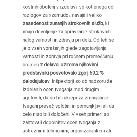
kostnih obolenj v izdelavi, so kot enega od
razlogov za »zamudo« navajali veliko
zasedenost zunanjih strokovnih služb
, ki
imajo dovoljenje za opravljanje strokovnih
nalog varnosti in zdravja pri delu. Od teh se
je o vseh vprašanjih glede zagotavljanja
varnosti in zdravja pri ročnem premeščanju
bremen
z delavci oziroma njihovimi
predstavniki posvetovalo zgolj 59,2 %
delodajalcev
. Inšpektorji so ob nadzoru že
izdelanih ocen tveganja med drugim
ugotovili, da so bili ukrepi za zmanjšanje
tveganj preveč splošni in pomanjkljivi ali da
celo niso bili določeni. V vseh primeri so
zahtevali dopolnitev ocen tveganja z
ustreznimi tehničnimi, organizacijskimi ali