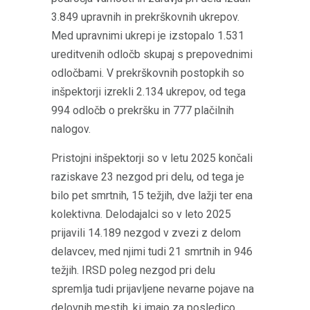
3.849 upravnih in prekrškovnih ukrepov.
Med upravnimi ukrepi je izstopalo 1.531
ureditvenih odločb skupaj s prepovednimi
odločbami. V prekrškovnih postopkih so
inšpektorji izrekli 2.134 ukrepov, od tega
994 odločb o prekršku in 777 plačilnih
nalogov.
Pristojni inšpektorji so v letu 2025 končali
raziskave 23 nezgod pri delu, od tega je
bilo pet smrtnih, 15 težjih, dve lažji ter ena
kolektivna. Delodajalci so v leto 2025
prijavili 14.189 nezgod v zvezi z delom
delavcev, med njimi tudi 21 smrtnih in 946
težjih. IRSD poleg nezgod pri delu
spremlja tudi prijavljene nevarne pojave na
delovnih mestih, ki imajo za posledico