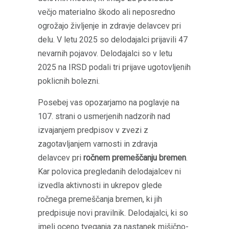
večjo materialno škodo ali neposredno
ogrožajo življenje in zdravje delavcev pri
delu. V letu 2025 so delodajalci prijavili 47
nevarnih pojavov. Delodajalci so v letu
2025 na IRSD podali tri prijave ugotovljenih
poklicnih bolezni.
Posebej vas opozarjamo na poglavje na
107. strani o usmerjenih nadzorih nad
izvajanjem predpisov v zvezi z
zagotavljanjem varnosti in zdravja
delavcev pri
ročnem premeščanju bremen
.
Kar polovica pregledanih delodajalcev ni
izvedla aktivnosti in ukrepov glede
ročnega premeščanja bremen, ki jih
predpisuje novi pravilnik. Delodajalci, ki so
imeli oceno tveganja za nastanek mišično-